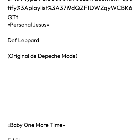
tify%3Aplaylist%3A37i9dQZF1DWZqyWCBK6
QTt
«Personal Jesus»
Def Leppard
(Original de Depeche Mode)
«Baby One More Time»