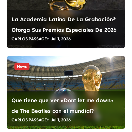
n
t
La Academia Latina De La Grabación®
r
Otorga Sus Premios Especiales De 2026
a
CARLOS PASSAGE
Jul 1, 2026
d
a
News
s
Que tiene que ver «Dont let me down»
de The Beatles con el mundial?
CARLOS PASSAGE
Jul 1, 2026