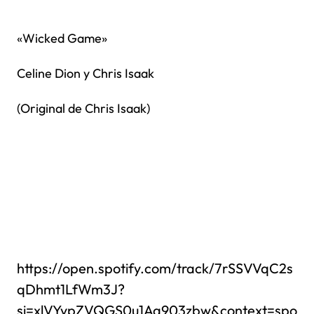
«Wicked Game»
Celine Dion y Chris Isaak
(Original de Chris Isaak)
https://open.spotify.com/track/7rSSVVqC2s
qDhmt1LfWm3J?
si=xlVYypZVQGS0u1Aa903zbw&context=spo