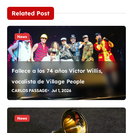
v
e
Related Post
g
a
News
c
i
Fallece a los 74 años Victor Willis,
ó
vocalista de Village People
n
CARLOS PASSAGE
Jul 1, 2026
d
e
News
e