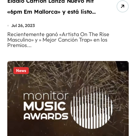
Eladio Carrion Lanza Nuevo Hit
«6pm Em Mallorca» y está listo
para su gira en Colombia
Jul 26, 2023
Recientemente ganó «Artista On The Rise
Masculino» y » Mejor Canción Trap» en los
Premios...
News