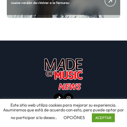
ó
N
referencia en su título a los Estados Unidos
n
d
e
e
n
t
r
a
Este sitio web utiliza cookies para mejorar su experiencia.
d
Asumiremos que está de acuerdo con esto, pero puede optar por
no participar si lo desea..
OPCIÓNES
a
ACEPTAR
© Copyright 2025 Made of Music Latino . Todos