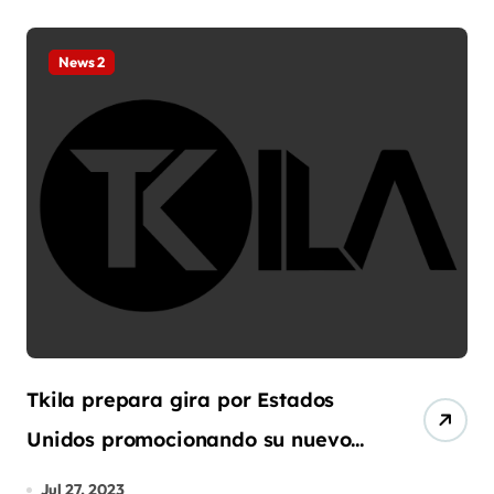
News 2
Tkila prepara gira por Estados
Unidos promocionando su nuevo
hit «Vuelve y Juega»
Jul 27, 2023