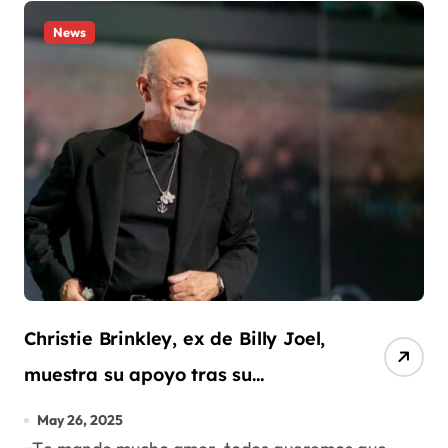
News
Christie Brinkley, ex de Billy Joel,
muestra su apoyo tras su
diagnóstico de salud
May 26, 2025