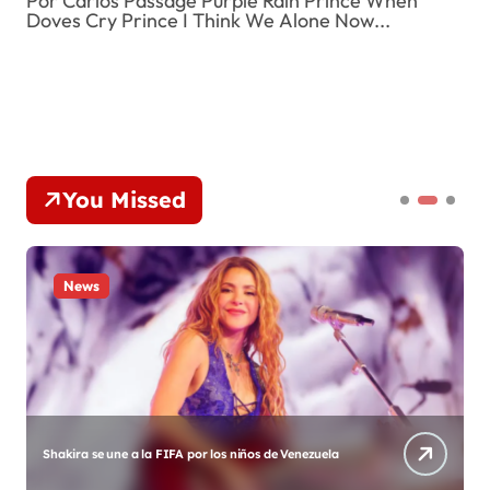
Por Carlos Passage Purple Rain Prince When
Doves Cry Prince I Think We Alone Now...
You Missed
News
Shakira se une a la FIFA por los niños de Venezuela
T