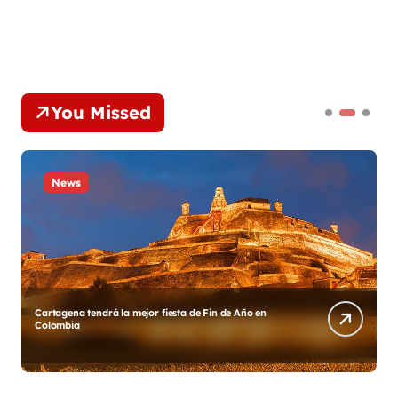
You Missed
News
Cartagena tendrá la mejor fiesta de Fin de Año en
D
Colombia