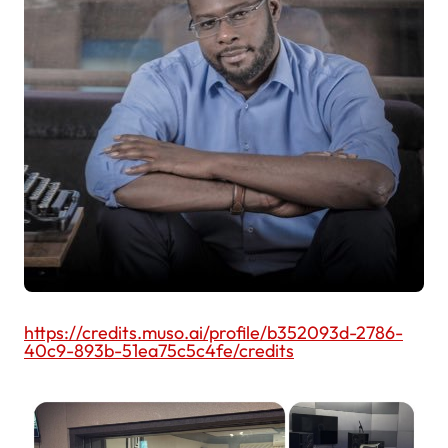
https://credits.muso.ai/profile/b352093d-2786-
40c9-893b-51ea75c5c4fe/credits