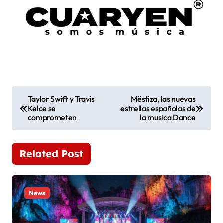
N
Taylor Swift y Travis
Mëstiza, las nuevas
Kelce se
estrellas españolas de
a
comprometen
la musica Dance
v
e
Related Post
g
a
News
c