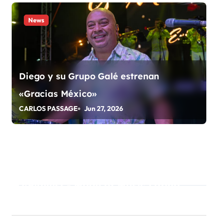
a
News
s
Diego y su Grupo Galé estrenan
«Gracias México»
CARLOS PASSAGE
Jun 27, 2026
Playlist - Made of Music Latino