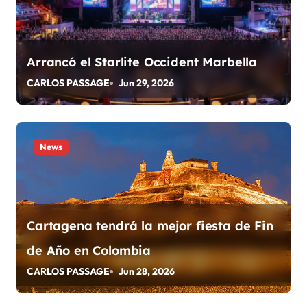
i
ó
Arrancó el Starlite Occident Marbella
n
CARLOS PASSAGE
Jun 29, 2026
d
e
News
e
n
t
Cartagena tendrá la mejor fiesta de Fin
r
de Año en Colombia
a
CARLOS PASSAGE
Jun 28, 2026
d