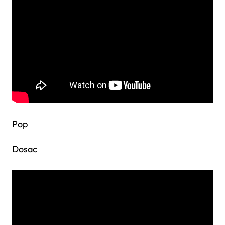
Pop
Dosac