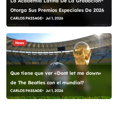
t
La Academia Latina De La Grabación®
Otorga Sus Premios Especiales De 2026
r
CARLOS PASSAGE
Jul 1, 2026
a
d
a
News
s
Que tiene que ver «Dont let me down»
de The Beatles con el mundial?
CARLOS PASSAGE
Jul 1, 2026