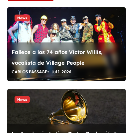
e
g
News
a
c
i
Fallece a los 74 años Victor Willis,
ó
vocalista de Village People
n
CARLOS PASSAGE
Jul 1, 2026
d
e
News
e
n