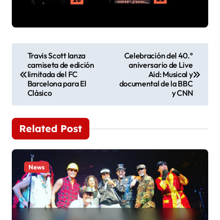
N
Travis Scott lanza
Celebración del 40.º
camiseta de edición
aniversario de Live
a
limitada del FC
Aid: Musical y
Barcelona para El
documental de la BBC
v
Clásico
y CNN
e
Related Post
g
a
News
c
i
ó