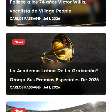
Fallece a los 74 años Victor Willis,
n
vocalista de Village People
d
CARLOS PASSAGE
Jul 1, 2026
e
e
News
n
t
r
La Academia Latina De La Grabación®
a
Otorga Sus Premios Especiales De 2026
d
CARLOS PASSAGE
Jul 1, 2026
a
s
News