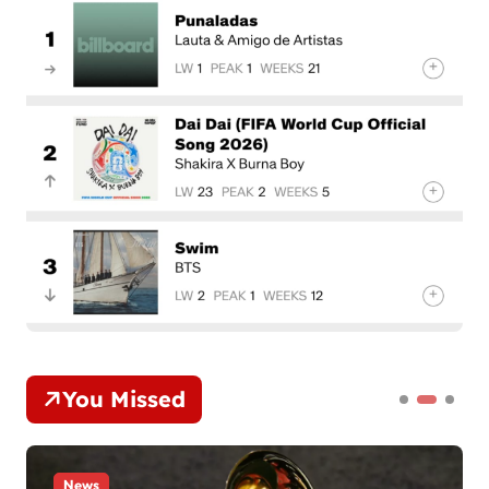
You Missed
News