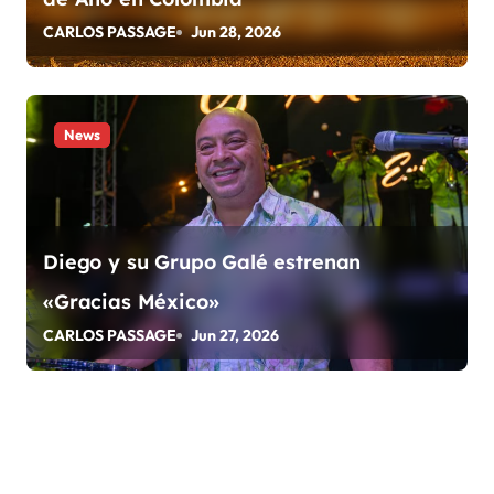
d
CARLOS PASSAGE
Jun 28, 2026
a
s
News
Diego y su Grupo Galé estrenan
«Gracias México»
CARLOS PASSAGE
Jun 27, 2026