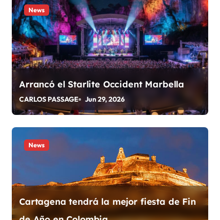
News
c
i
ó
n
Arrancó el Starlite Occident Marbella
d
CARLOS PASSAGE
Jun 29, 2026
e
e
News
n
t
r
Cartagena tendrá la mejor fiesta de Fin
a
de Año en Colombia