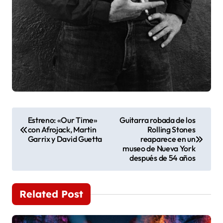
N
Estreno: «Our Time»
Guitarra robada de los
con Afrojack, Martin
Rolling Stones
a
Garrix y David Guetta
reaparece en un
museo de Nueva York
v
después de 54 años
e
Related Post
g
a