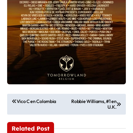
N
Vico C en Colombia
Robbie Williams, #1 en
U.K.
a
v
Related Post