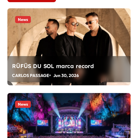
e
g
News
a
c
i
ó
RÜFÜS DU SOL marca record
n
CARLOS PASSAGE
Jun 30, 2026
d
e
News
e
n