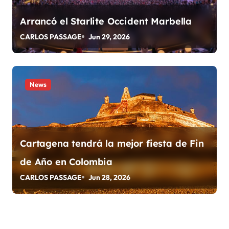
t
Arrancó el Starlite Occident Marbella
r
CARLOS PASSAGE
Jun 29, 2026
a
d
a
News
s
Cartagena tendrá la mejor fiesta de Fin
de Año en Colombia
CARLOS PASSAGE
Jun 28, 2026