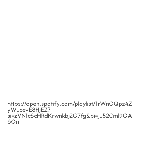
Playlist - Made of Music Latino
https://open.spotify.com/playlist/1rWnGQpz4Z
yWucevE8HjEZ?
si=zVN1cScHRdKrwnkbj2G7fg&pi=ju52Cml9QA
6On