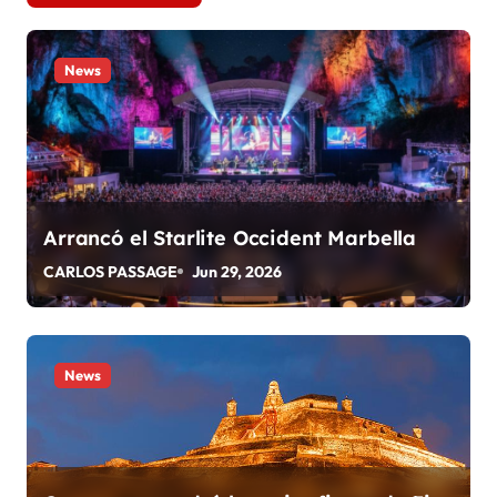
g
a
News
c
i
ó
Arrancó el Starlite Occident Marbella
n
CARLOS PASSAGE
Jun 29, 2026
d
e
News
e
n
t