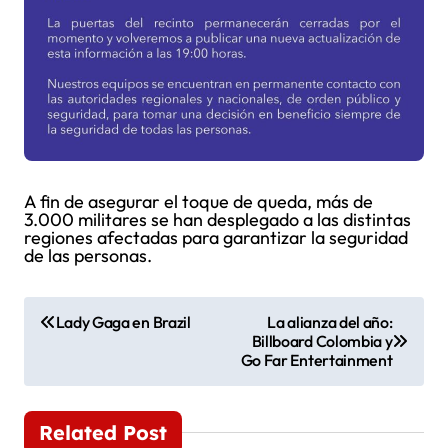
A fin de asegurar el toque de queda, más de
3.000 militares se han desplegado a las distintas
regiones afectadas para garantizar la seguridad
de las personas.
N
Lady Gaga en Brazil
La alianza del año:
Billboard Colombia y
a
Go Far Entertainment
v
e
Related Post