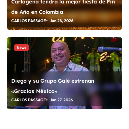
Cartagena tendrá la mejor fiesta de Fin
r
de Año en Colombia
a
CARLOS PASSAGE
Jun 28, 2026
d
a
News
s
Diego y su Grupo Galé estrenan
«Gracias México»
CARLOS PASSAGE
Jun 27, 2026