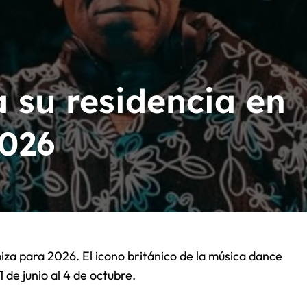
iano de hace global: Maluma se une a Mr.Plata y El Americano 
acion Latín Grammy
n Latín Grammy
 su residencia en
026
1 de junio al 4 de octubre.