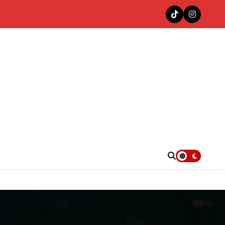
nas en la cima del Top 100 Colombia Hits de Decibeles
. UU.
e”