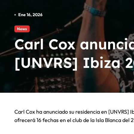
El Fenómeno del Pacifico colomb
Ene 16, 2026
Angel Huellas: Para Su Consider
News
La Etnnia: Para Su Consideracio
Carl Cox anuncia
RÜFÜS DU SOL marca record
[UNVRS] Ibiza 2
Carl Cox ha anunciado su residencia en [UNVRS] Ibiza para 2026. El icono británico de la música dance
ofrecerá 16 fechas en el club de la Isla Blanca del 2