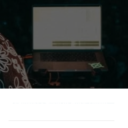
4KT con «Las Muñequitas Remix»
Playlist - Made of Music Latino