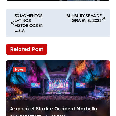
N
30 MOMENTOS
BUNBURY SE VA DE
LATINOS
GIRA EN EL 2022
a
HISTORICOS EN
U.S.A
v
e
Related Post
g
a
News
c
i
ó
n
Arrancó el Starlite Occident Marbella