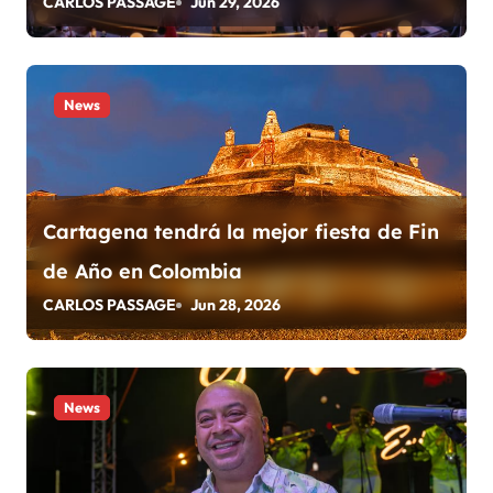
CARLOS PASSAGE
Jun 29, 2026
d
e
e
News
n
t
Cartagena tendrá la mejor fiesta de Fin
r
de Año en Colombia
a
CARLOS PASSAGE
Jun 28, 2026
d
a
News
s