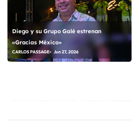
s
Diego y su Grupo Galé estrenan
«Gracias México»
CARLOS PASSAGE
Jun 27, 2026
Playlist - Made of Music Latino