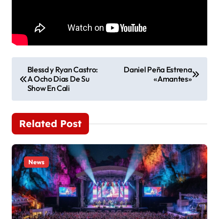
N
Blessd y Ryan Castro:
Daniel Peña Estrena
A Ocho Dias De Su
«Amantes»
a
Show En Cali
v
e
Related Post
g
a
News
c
i