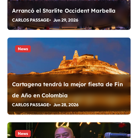
ó
Arrancó el Starlite Occident Marbella
n
CARLOS PASSAGE
Jun 29, 2026
d
e
News
e
n
t
Cartagena tendrá la mejor fiesta de Fin
r
de Año en Colombia
a
CARLOS PASSAGE
Jun 28, 2026
d
a
News