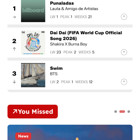
You Missed
News