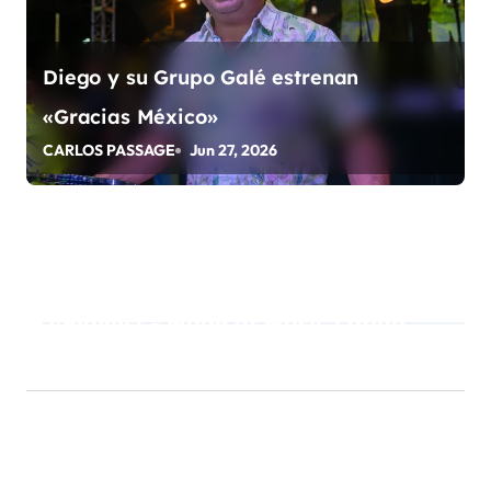
s
Diego y su Grupo Galé estrenan
«Gracias México»
CARLOS PASSAGE
Jun 27, 2026
Playlist - Made of Music Latino