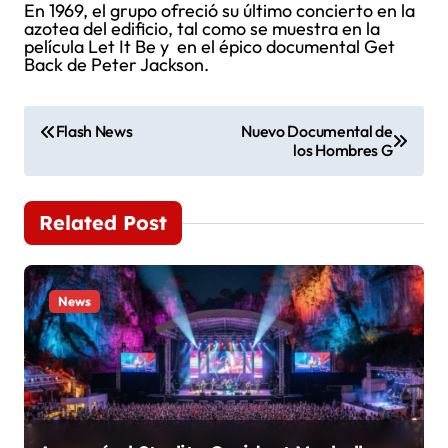
En 1969, el grupo ofreció su último concierto en la
azotea del edificio, tal como se muestra en la
película Let It Be y en el épico documental Get
Back de Peter Jackson.
N
Flash News
Nuevo Documental de
los Hombres G
a
v
Related Post
e
g
News
a
c
i