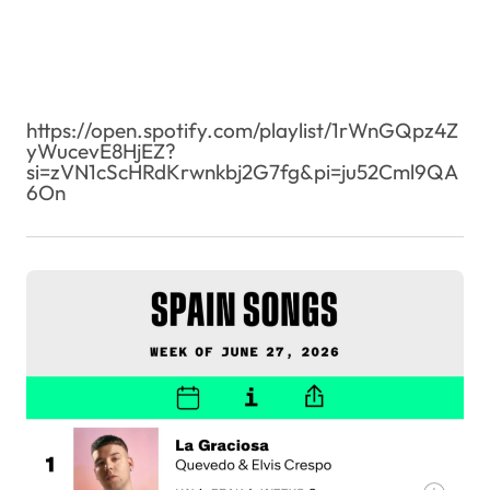
https://open.spotify.com/playlist/1rWnGQpz4Z
yWucevE8HjEZ?
si=zVN1cScHRdKrwnkbj2G7fg&pi=ju52Cml9QA
6On