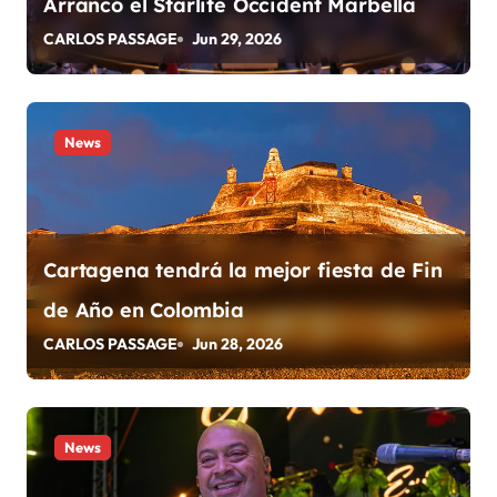
ó
Arrancó el Starlite Occident Marbella
n
CARLOS PASSAGE
Jun 29, 2026
d
e
News
e
n
t
Cartagena tendrá la mejor fiesta de Fin
de Año en Colombia
r
CARLOS PASSAGE
Jun 28, 2026
a
d
a
News