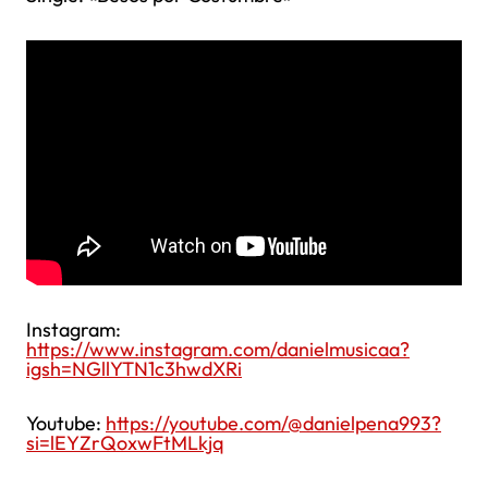
Instagram:
https://www.instagram.com/danielmusicaa?
igsh=NGllYTN1c3hwdXRi
Youtube:
https://youtube.com/@danielpena993?
si=lEYZrQoxwFtMLkjq