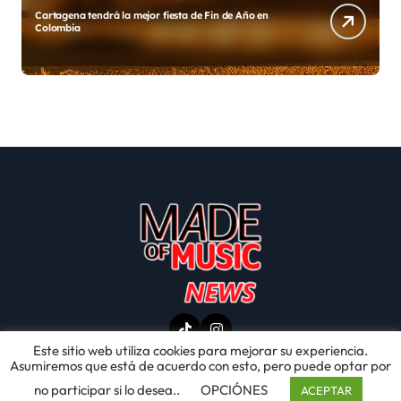
Diego y su Grupo Galé estrenan «Gracias México»
A
Este sitio web utiliza cookies para mejorar su experiencia.
Asumiremos que está de acuerdo con esto, pero puede optar por
no participar si lo desea..
OPCIÓNES
ACEPTAR