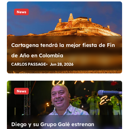
e
News
e
n
t
Cartagena tendrá la mejor fiesta de Fin
r
de Año en Colombia
a
CARLOS PASSAGE
Jun 28, 2026
d
a
News
s
Diego y su Grupo Galé estrenan