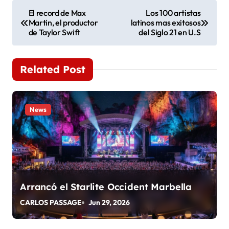
N
El record de Max
Los 100 artistas
Martin, el productor
latinos mas exitosos
a
de Taylor Swift
del Siglo 21 en U.S
v
e
Related Post
g
a
News
c
i
ó
Arrancó el Starlite Occident Marbella
n
CARLOS PASSAGE
Jun 29, 2026
d