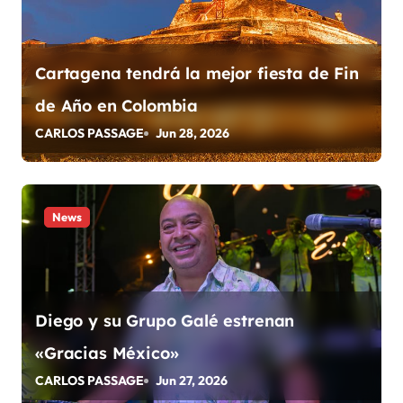
n
t
Cartagena tendrá la mejor fiesta de Fin
r
de Año en Colombia
a
CARLOS PASSAGE
Jun 28, 2026
d
a
News
s
Diego y su Grupo Galé estrenan
«Gracias México»
CARLOS PASSAGE
Jun 27, 2026