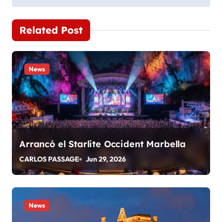
v
e
Related Post
g
a
News
c
i
ó
Arrancó el Starlite Occident Marbella
n
CARLOS PASSAGE
Jun 29, 2026
d
e
News
e