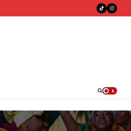
nas en la cima del Top 100 Colombia Hits de Decibeles
. UU.