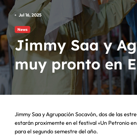
Billboard dice que Olivia Rodrigo
Jul 16, 2025
Billboard: Los 50 mejores albumes
News
Nuevo álbum de Madonna «Confess
Jimmy Saa y Ag
muy pronto en 
Jimmy Saa y Agrupación Socavón, dos de las estrellas de la musica de la costa Pacifica de Colombia,
estarán proximemte en el festival «Un Petronio e
para el segundo semestre del año.