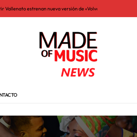
tir Vallenato estrenan nueva versión de «Volver a la Ternura»
t 100 que hacen referencia en su título a los Estados Unidos
, vocalista de Village People
ción® Otorga Sus Premios Especiales De 2026
own» de The Beatles con el mundial?
bella
 de Fin de Año en Colombia
NTACTO
«Gracias México»
ead My Lips»
kira destrona a Aria Vega y Ryan Castro que estuvieron 11 sema
licado en un importante caso de narcotráfico entre España y EE