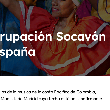
 tiene la mejor canción de lo que va del 2026. Se llama “The Cur
 de lo que va del 2026
ions II».
rupación Socavón
España
n Madrid» de Madrid cuya fecha está por.confirmarse