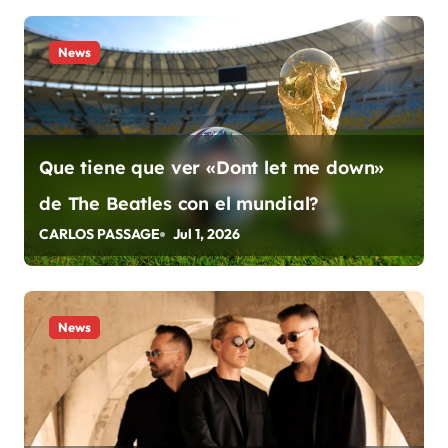
g
a
News
c
i
ó
Que tiene que ver «Dont let me down»
n
de The Beatles con el mundial?
CARLOS PASSAGE
Jul 1, 2026
d
e
e
News
n
t