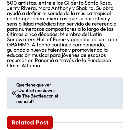
500 artistas, entre ellos Gilberto Santa Rosa,
Jerry Rivera, Marc Anthony y Shakira. Su obra
ayudó a definir el sonido de la música tropical
contemporánea, mientras que su narrativa y
sensibilidad melódica han servido de referencia
para numerosos compositores a lo largo de las
últimas cinco décadas. Miembro del Latin
Songwriters Hall of Fame y ganador de un Latin
GRAMMY, Alfanno continúa componiendo,
guiando a nuevos talentos y promoviendo la
educación musical para jóvenes de escasos
recursos en Panamá a través de la Fundación
Omar Alfanno.
N
Que tiene que ver
«Dont let me down»
a
de The Beatles con el
mundial?
v
e
Related Post