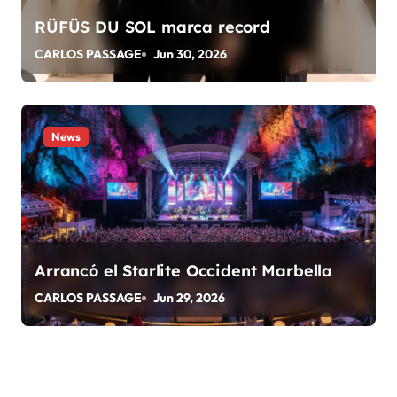
r
RÜFÜS DU SOL marca record
a
CARLOS PASSAGE
Jun 30, 2026
d
a
News
s
Arrancó el Starlite Occident Marbella
CARLOS PASSAGE
Jun 29, 2026