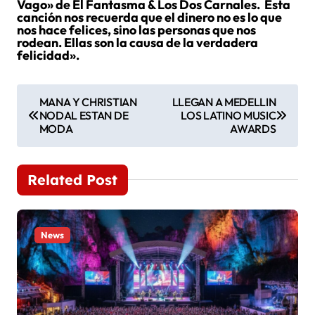
Vago» de El Fantasma & Los Dos Carnales. Esta
canción nos recuerda que el dinero no es lo que
nos hace felices, sino las personas que nos
rodean. Ellas son la causa de la verdadera
felicidad».
N
MANA Y CHRISTIAN
LLEGAN A MEDELLIN
NODAL ESTAN DE
LOS LATINO MUSIC
a
MODA
AWARDS
v
e
Related Post
g
a
News
c
i