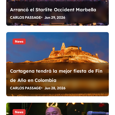
ó
Arrancó el Starlite Occident Marbella
n
CARLOS PASSAGE
Jun 29, 2026
d
e
News
e
n
t
Cartagena tendrá la mejor fiesta de Fin
r
de Año en Colombia
a
CARLOS PASSAGE
Jun 28, 2026
d
a
News