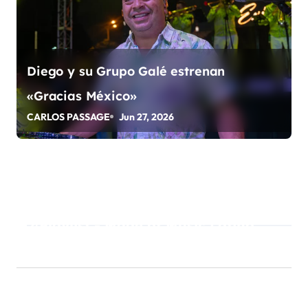
s
Diego y su Grupo Galé estrenan
«Gracias México»
CARLOS PASSAGE
Jun 27, 2026
Playlist - Made of Music Latino