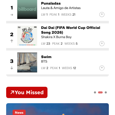
You Missed
News