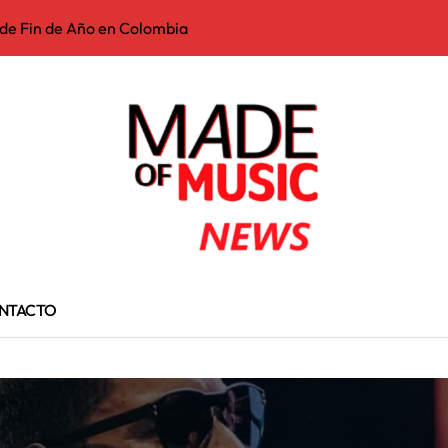
 de Fin de Año en Colombia
«Gracias México»
ead My Lips»
kira destrona a Aria Vega y Ryan Castro que estuvieron 11 sema
licado en un importante caso de narcotráfico entre España y EE
 tiene la mejor canción de lo que va del 2026. Se llama “The Cur
 de lo que va del 2026
 legendario ejecutivo musical
NTACTO
7 de julio en U.S.A
iano de hace global: Maluma se une a Mr.Plata y El Americano 