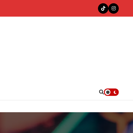
nas en la cima del Top 100 Colombia Hits de Decibeles
. UU.
e”
4KT con «Las Muñequitas Remix»