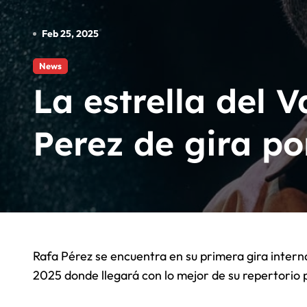
Angel Huellas: Para Su Consider
Feb 25, 2025
La Etnnia: Para Su Consideracio
El Reggaeton Beach 2026 cancela 
News
La estrella del 
Arrancó el Starlite Occident Mar
Perez de gira p
Rafa Pérez se encuentra en su primera gira internacional como solista por Estados Unidos, TOUR USA
2025 donde llegará con lo mejor de su repertorio pa