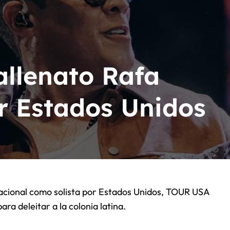
acion Latín Grammy
n Latín Grammy
todos sus festivales en España
Vallenato Rafa
bella
or Estados Unidos
ra deleitar a la colonia latina.