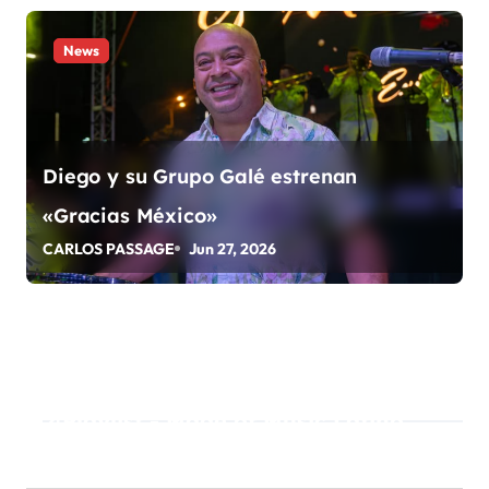
a
s
News
Diego y su Grupo Galé estrenan
«Gracias México»
CARLOS PASSAGE
Jun 27, 2026
Playlist - Made of Music Latino