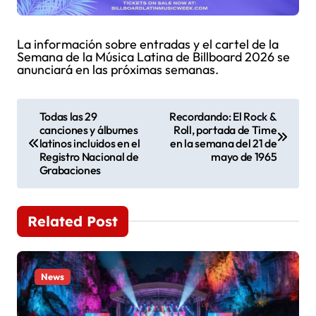
La información sobre entradas y el cartel de la
Semana de la Música Latina de Billboard 2026 se
anunciará en las próximas semanas.
N
Todas las 29
Recordando: El Rock &
canciones y álbumes
Roll, portada de Time
a
latinos incluidos en el
en la semana del 21 de
Registro Nacional de
mayo de 1965
v
Grabaciones
e
Related Post
g
a
News
c
i