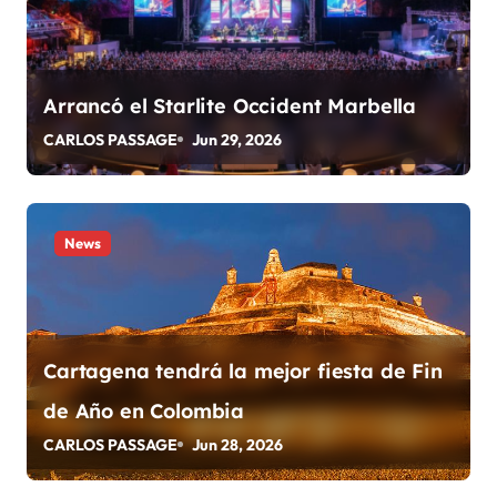
ó
n
Arrancó el Starlite Occident Marbella
d
CARLOS PASSAGE
Jun 29, 2026
e
e
News
n
t
r
Cartagena tendrá la mejor fiesta de Fin
a
de Año en Colombia
d
CARLOS PASSAGE
Jun 28, 2026