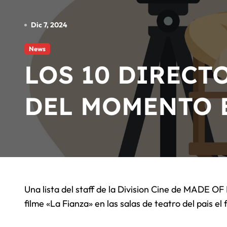
Angel Huellas: Para Su Consider
Dic 7, 2024
La Etnnia: Para Su Consideracio
News
El Reggaeton Beach 2026 cancela 
LOS 10 DIRECT
Arrancó el Starlite Occident Mar
DEL MOMENTO 
Una lista del staff de la Division Cine de MADE OF MUSIC LATINO ESPAÑA, a propósito del estreno del
filme «La Fianza» en las salas de teatro del pais el