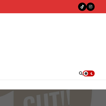
nas en la cima del Top 100 Colombia Hits de Decibeles
. UU.
e”
4KT con «Las Muñequitas Remix»