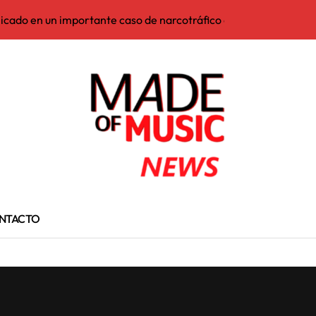
licado en un importante caso de narcotráfico entre España y EE
 tiene la mejor canción de lo que va del 2026. Se llama “The Cur
 de lo que va del 2026
 legendario ejecutivo musical
7 de julio en U.S.A
iano de hace global: Maluma se une a Mr.Plata y El Americano 
acion Latín Grammy
NTACTO
n Latín Grammy
todos sus festivales en España
bella