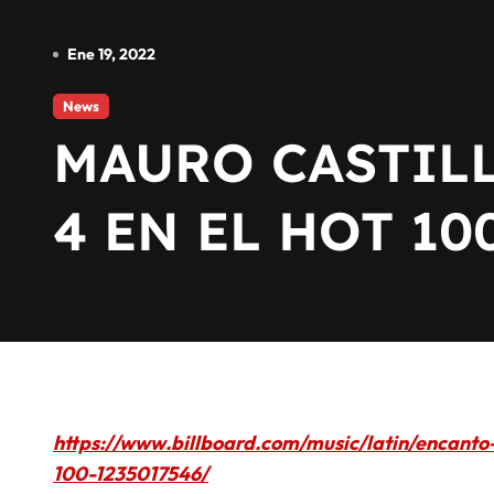
Ene 19, 2022
News
MAURO CASTIL
4 EN EL HOT 10
https://www.billboard.com/music/latin/encanto
100-1235017546/