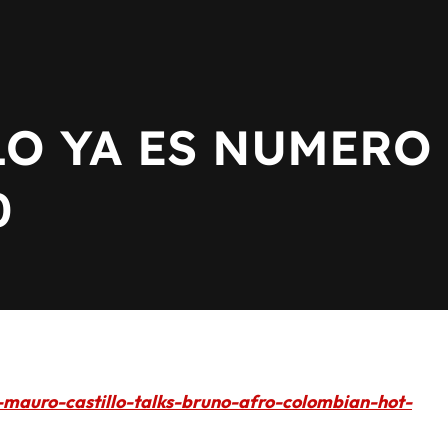
LO YA ES NUMERO
0
-mauro-castillo-talks-bruno-afro-colombian-hot-