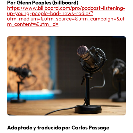
Por Glenn Peoples (billboard)
https://www.billboard.com/pro/podcast-listening-
up-young-people-bad-news-radio/?
utm_medium=&utm_source=&utm_campaign=&ut
m_content=&utm_id=
Adaptado y traducido por Carlos Passage