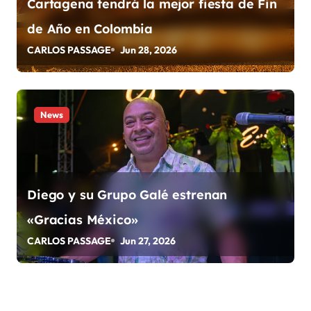
Cartagena tendrá la mejor fiesta de Fin
r
de Año en Colombia
a
CARLOS PASSAGE
Jun 28, 2026
d
a
News
s
Diego y su Grupo Galé estrenan
«Gracias México»
CARLOS PASSAGE
Jun 27, 2026