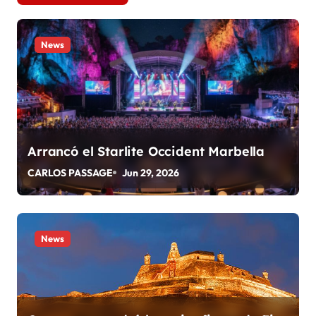
g
a
News
c
i
ó
n
Arrancó el Starlite Occident Marbella
CARLOS PASSAGE
Jun 29, 2026
d
e
e
News
n
t