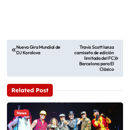
N
Nueva Gira Mundial de
Travis Scott lanza
DJ Korolova
camiseta de edición
a
limitada del FC
Barcelona para El
v
Clásico
e
Related Post
g
a
News
c
i