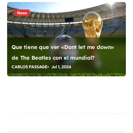
s
News
Que tiene que ver «Dont let me down»
de The Beatles con el mundial?
CARLOS PASSAGE
Jul 1, 2026
Playlist - Made of Music Latino