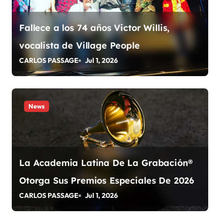
ó
Fallece a los 74 años Victor Willis,
n
vocalista de Village People
d
CARLOS PASSAGE
Jul 1, 2026
e
e
News
n
t
r
La Academia Latina De La Grabación®
a
Otorga Sus Premios Especiales De 2026
d
CARLOS PASSAGE
Jul 1, 2026
a