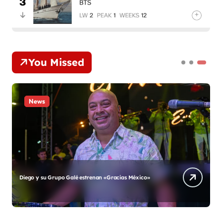
You Missed
News
Diego y su Grupo Galé estrenan «Gracias México»
A