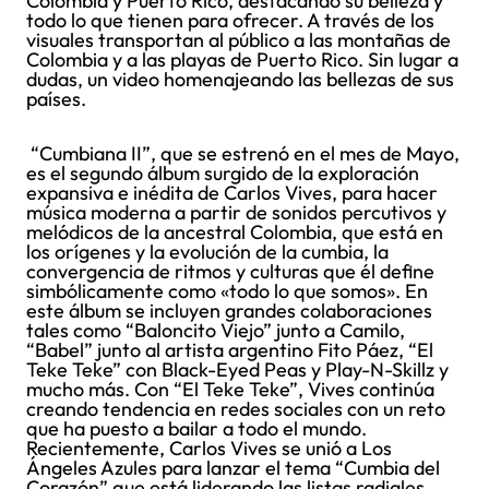
Colombia y Puerto Rico, destacando su belleza y
todo lo que tienen para ofrecer. A través de los
visuales transportan al público a las montañas de
Colombia y a las playas de Puerto Rico. Sin lugar a
dudas, un video homenajeando las bellezas de sus
países.
“Cumbiana II”, que se estrenó en el mes de Mayo,
es el segundo álbum surgido de la exploración
expansiva e inédita de Carlos Vives, para hacer
música moderna a partir de sonidos percutivos y
melódicos de la ancestral Colombia, que está en
los orígenes y la evolución de la cumbia, la
convergencia de ritmos y culturas que él define
simbólicamente como «todo lo que somos». En
este álbum se incluyen grandes colaboraciones
tales como “Baloncito Viejo” junto a Camilo,
“Babel” junto al artista argentino Fito Páez, “El
Teke Teke” con Black-Eyed Peas y Play-N-Skillz y
mucho más. Con “El Teke Teke”, Vives continúa
creando tendencia en redes sociales con un reto
que ha puesto a bailar a todo el mundo.
Recientemente, Carlos Vives se unió a Los
Ángeles Azules para lanzar el tema “Cumbia del
Corazón” que está liderando las listas radiales.