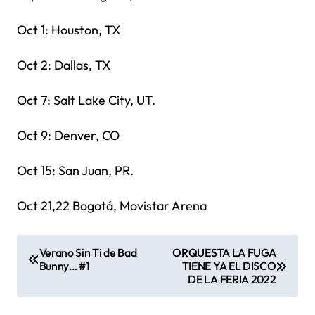
Oct 1: Houston, TX
Oct 2: Dallas, TX
Oct 7: Salt Lake City, UT.
Oct 9: Denver, CO
Oct 15: San Juan, PR.
Oct 21,22 Bogotá, Movistar Arena
N
Verano Sin Ti de Bad
ORQUESTA LA FUGA
Bunny… #1
TIENE YA EL DISCO
a
DE LA FERIA 2022
v