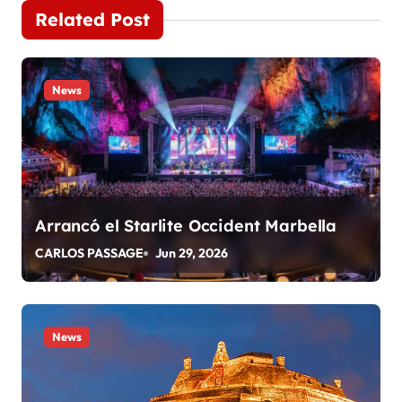
e
Related Post
g
a
News
c
i
ó
Arrancó el Starlite Occident Marbella
n
CARLOS PASSAGE
Jun 29, 2026
d
e
News
e
n