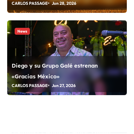
a
CARLOS PASSAGE
Jun 28, 2026
d
a
News
s
Diego y su Grupo Galé estrenan
«Gracias México»
CARLOS PASSAGE
Jun 27, 2026
Playlist - Made of Music Latino