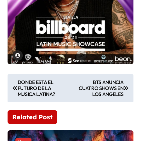
N
DONDE ESTA EL
BTS ANUNCIA
FUTURO DE LA
CUATRO SHOWS EN
a
MUSICA LATINA?
LOS ANGELES
v
e
Related Post
g