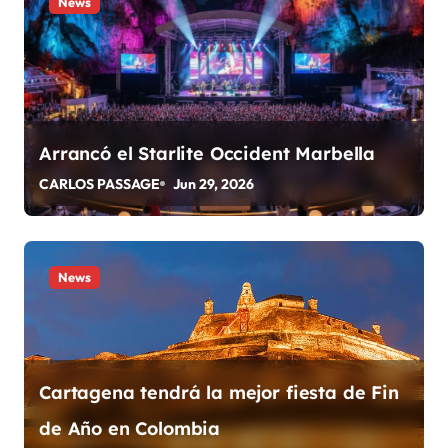
a
News
c
i
ó
Arrancó el Starlite Occident Marbella
n
CARLOS PASSAGE
Jun 29, 2026
d
e
News
e
n
t
Cartagena tendrá la mejor fiesta de Fin
r
de Año en Colombia