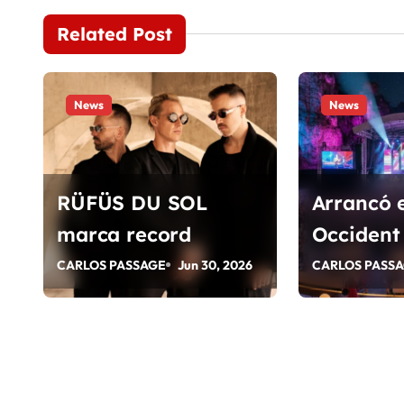
v
Related Post
e
g
News
News
a
c
RÜFÜS DU SOL
Arrancó e
i
marca record
Occident
ó
CARLOS PASSAGE
Jun 30, 2026
CARLOS PASS
n
d
e