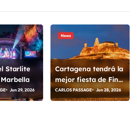
News
l Starlite
Cartagena tendrá la
 Marbella
mejor fiesta de Fin
de Año en Colombia
AGE
Jun 29, 2026
CARLOS PASSAGE
Jun 28, 2026