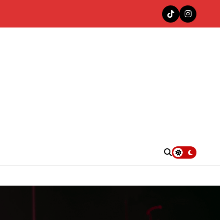
nas en la cima del Top 100 Colombia Hits de Decibeles
. UU.
e”
4KT con «Las Muñequitas Remix»