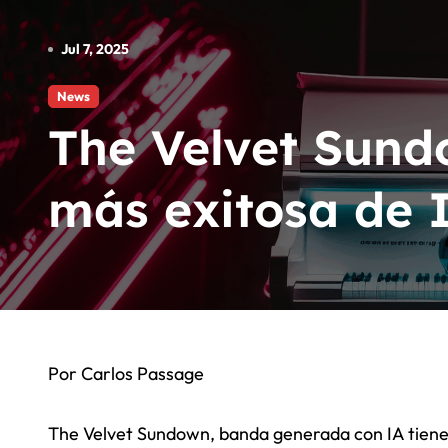
Angel Huellas: Para Su Consider
Jul 7, 2025
La Etnnia: Para Su Consideracio
News
RÜFÜS DU SOL marca record
The Velvet Sund
más exitosa de 
Por Carlos Passage
The Velvet Sundown, banda generada con IA tiene