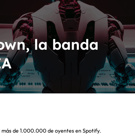
acion Latín Grammy
n Latín Grammy
own, la banda
IA
 más de 1.000.000 de oyentes en Spotify.