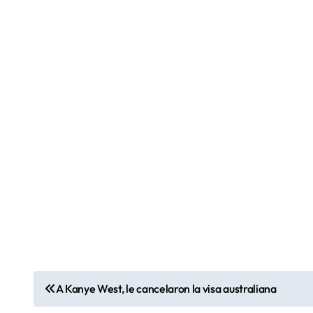
N
A Kanye West, le cancelaron la visa australiana
a