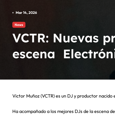
Operación Triunfo se estrena este 
Mar 14, 2026
Noticias Alrededor del Mundo
News
Fallece a los 74 años Victor Willis
VCTR: Nuevas pr
escena Electrón
Victor Muñoz (VCTR) es un DJ y productor nacido e
Ha acompañado a los mejores DJs de la escena d