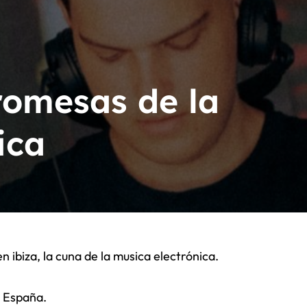
7 de julio en U.S.A
, vocalista de Village People
omesas de la
ica
n ibiza, la cuna de la musica electrónica.
e España.