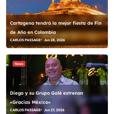
e
n
t
Cartagena tendrá la mejor fiesta de Fin
de Año en Colombia
r
CARLOS PASSAGE
Jun 28, 2026
a
d
a
News
s
Diego y su Grupo Galé estrenan
«Gracias México»
CARLOS PASSAGE
Jun 27, 2026