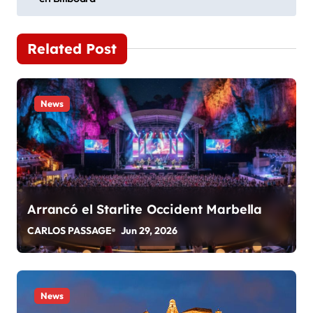
a
v
Related Post
e
g
News
a
c
i
ó
Arrancó el Starlite Occident Marbella
n
CARLOS PASSAGE
Jun 29, 2026
d
e
News