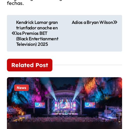
fechas.
N
Kendrick Lamar gran
Adios a Bryan Wilson
triunfador anoche en
a
los Premios BET
(Black Entertianment
v
Television) 2025
e
Related Post
g
a
News
c
i
ó
n