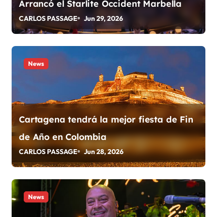
Arrancó el Starlite Occident Marbella
d
CARLOS PASSAGE
Jun 29, 2026
e
e
News
n
t
r
Cartagena tendrá la mejor fiesta de Fin
a
de Año en Colombia
d
CARLOS PASSAGE
Jun 28, 2026
a
s
News