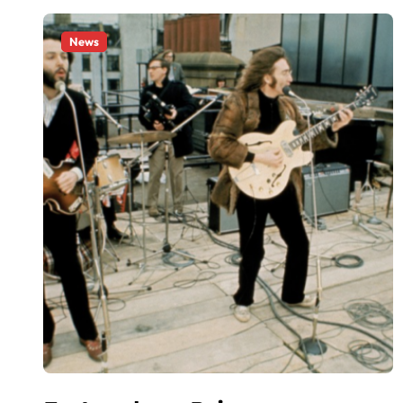
Angel Huellas: Para Su Consider
News
La Etnnia: Para Su Consideracio
El Reggaeton Beach 2026 cancela 
Arrancó el Starlite Occident Mar