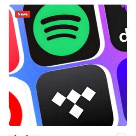
acion Latín Grammy
News
n Latín Grammy
todos sus festivales en España
bella