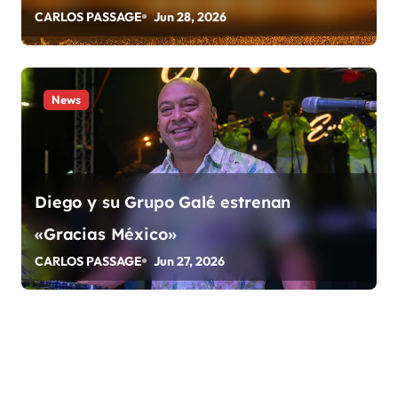
a
CARLOS PASSAGE
Jun 28, 2026
d
a
News
s
Diego y su Grupo Galé estrenan
«Gracias México»
CARLOS PASSAGE
Jun 27, 2026