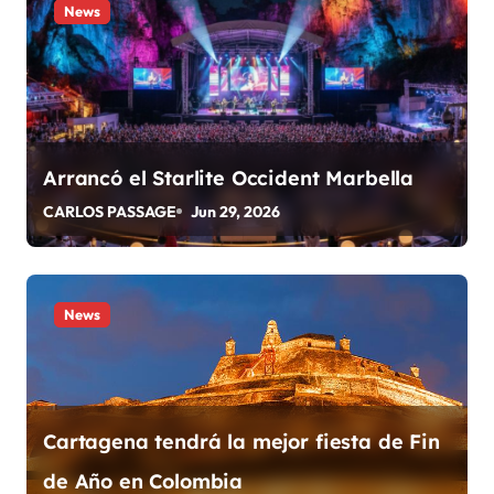
a
News
c
i
ó
Arrancó el Starlite Occident Marbella
n
CARLOS PASSAGE
Jun 29, 2026
d
e
News
e
n
t
Cartagena tendrá la mejor fiesta de Fin
r
de Año en Colombia