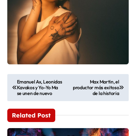
N
Emanuel Ax, Leonidas
Max Martin, el
Kavakos y Yo-Yo Ma
productor más exitoso
a
se unen de nuevo
de la historia
v
e
Related Post
g