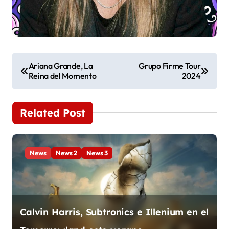
N
Ariana Grande, La
Grupo Firme Tour
Reina del Momento
2024
a
v
Related Post
e
g
News
News 2
News 3
a
c
i
Calvin Harris, Subtronics e Illenium en el