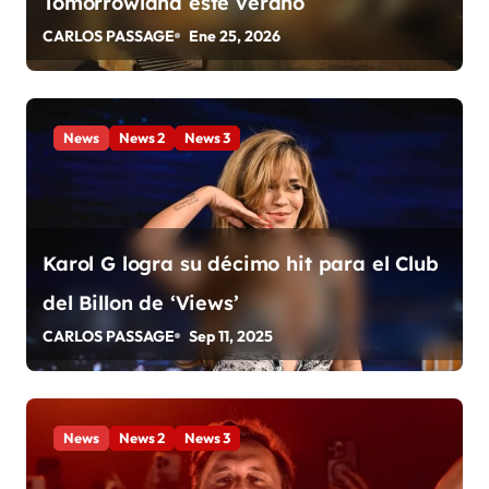
ó
Tomorrowland este verano
n
CARLOS PASSAGE
Ene 25, 2026
d
e
News
News 2
News 3
e
n
t
Karol G logra su décimo hit para el Club
del Billon de ‘Views’
r
CARLOS PASSAGE
Sep 11, 2025
a
d
a
News
News 2
News 3