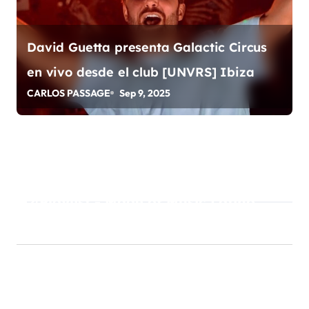
s
David Guetta presenta Galactic Circus
en vivo desde el club [UNVRS] Ibiza
CARLOS PASSAGE
Sep 9, 2025
Playlist - Made of Music Latino