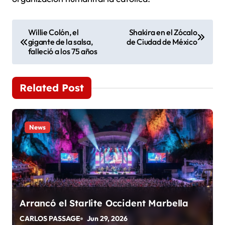
N
Willie Colón, el
Shakira en el Zócalo
gigante de la salsa,
de Ciudad de México
a
falleció a los 75 años
v
e
Related Post
g
a
News
c
i
ó
Arrancó el Starlite Occident Marbella
n
CARLOS PASSAGE
Jun 29, 2026