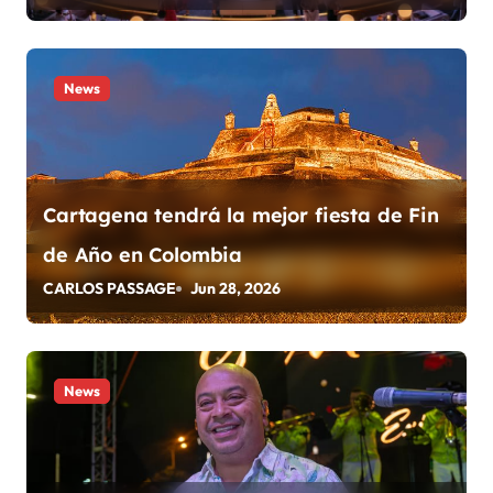
d
e
News
e
n
t
Cartagena tendrá la mejor fiesta de Fin
r
de Año en Colombia
a
CARLOS PASSAGE
Jun 28, 2026
d
a
News
s