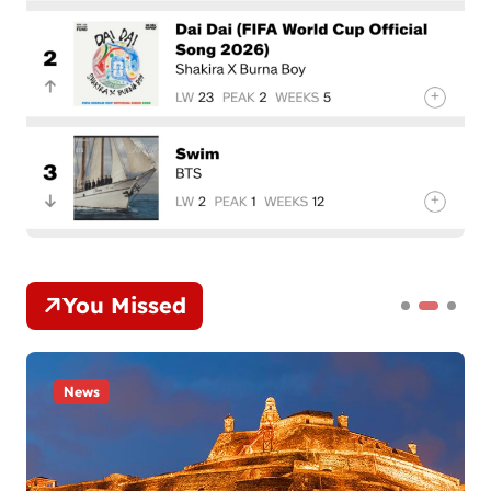
You Missed
News