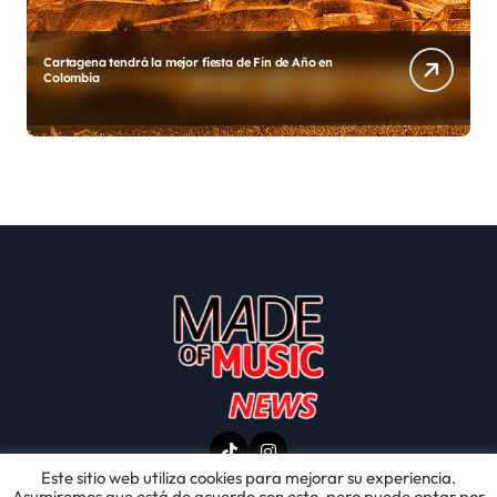
Cartagena tendrá la mejor fiesta de Fin de Año en
D
Colombia
Este sitio web utiliza cookies para mejorar su experiencia.
Asumiremos que está de acuerdo con esto, pero puede optar por