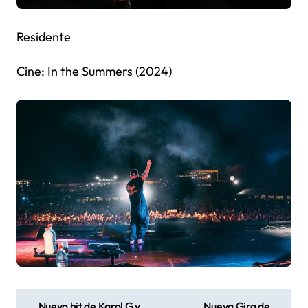
Residente
Cine: In the Summers (2024)
N
Nuevo hit de Karol G y
Nueva Gira de