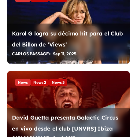
e
n
t
Karol G logra su décimo hit para el Club
del Billon de ‘Views’
r
CARLOS PASSAGE
Sep 11, 2025
a
d
a
News
News 2
News 3
s
David Guetta presenta Galactic Circus
en vivo desde el club [UNVRS] Ibiza