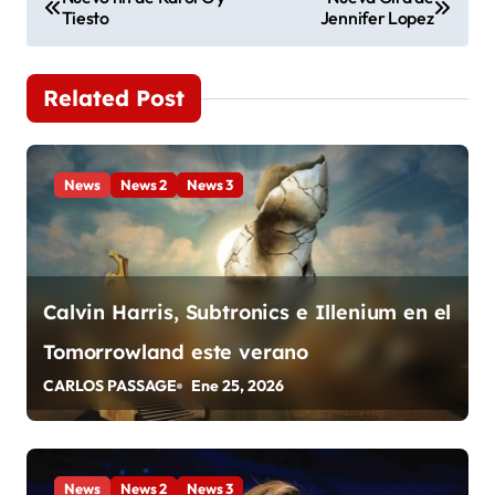
Tiesto
Jennifer Lopez
a
v
Related Post
e
g
News
News 2
News 3
a
c
i
Calvin Harris, Subtronics e Illenium en el
ó
Tomorrowland este verano
n
CARLOS PASSAGE
Ene 25, 2026
d
e
News
News 2
News 3