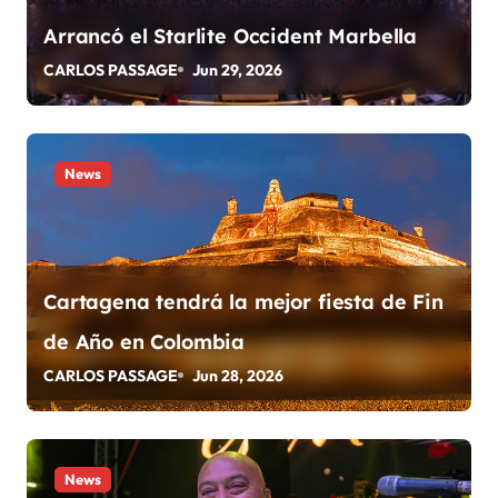
n
Arrancó el Starlite Occident Marbella
d
CARLOS PASSAGE
Jun 29, 2026
e
e
News
n
t
r
Cartagena tendrá la mejor fiesta de Fin
a
de Año en Colombia
d
CARLOS PASSAGE
Jun 28, 2026
a
s
News