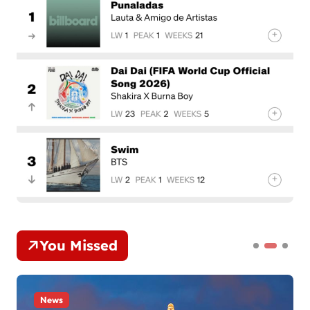
You Missed
News