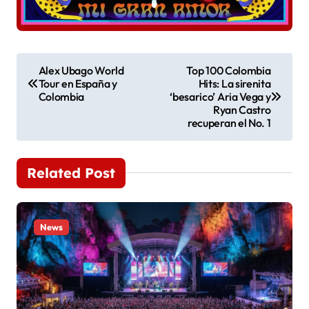
N
Alex Ubago World
Top 100 Colombia
Tour en España y
Hits: La sirenita
a
Colombia
‘besarico’ Aria Vega y
Ryan Castro
v
recuperan el No. 1
e
Related Post
g
a
News
c
i
ó