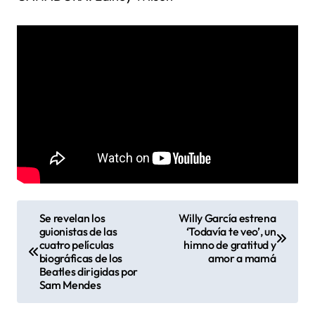
N
Se revelan los
Willy García estrena
guionistas de las
‘Todavía te veo’, un
a
cuatro películas
himno de gratitud y
biográficas de los
amor a mamá
v
Beatles dirigidas por
Sam Mendes
e