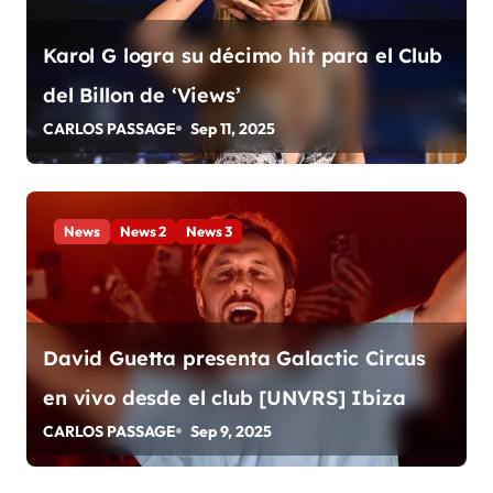
r
Karol G logra su décimo hit para el Club
a
del Billon de ‘Views’
d
CARLOS PASSAGE
Sep 11, 2025
a
s
News
News 2
News 3
David Guetta presenta Galactic Circus
en vivo desde el club [UNVRS] Ibiza
CARLOS PASSAGE
Sep 9, 2025