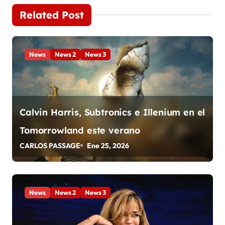
g
Related Post
a
c
News
News 2
News 3
i
ó
n
Calvin Harris, Subtronics e Illenium en el
d
Tomorrowland este verano
CARLOS PASSAGE
Ene 25, 2026
e
e
n
News
News 2
News 3
t