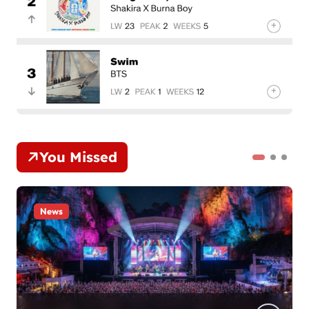
You Missed
News