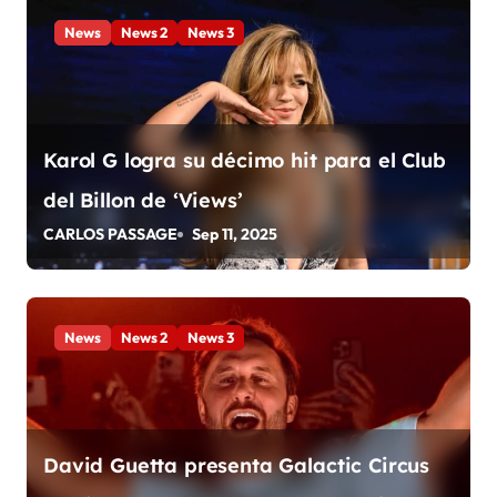
e
News
News 2
News 3
e
n
t
Karol G logra su décimo hit para el Club
del Billon de ‘Views’
r
CARLOS PASSAGE
Sep 11, 2025
a
d
a
News
News 2
News 3
s
David Guetta presenta Galactic Circus