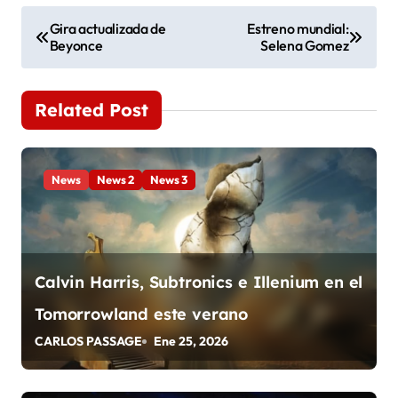
N
Gira actualizada de
Estreno mundial:
Beyonce
Selena Gomez
a
v
Related Post
e
g
News
News 2
News 3
a
c
i
Calvin Harris, Subtronics e Illenium en el
ó
Tomorrowland este verano
n
CARLOS PASSAGE
Ene 25, 2026
d