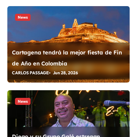
e
n
News
t
r
Cartagena tendrá la mejor fiesta de Fin
a
de Año en Colombia
d
CARLOS PASSAGE
Jun 28, 2026
a
s
News
Diego y su Grupo Galé estrenan