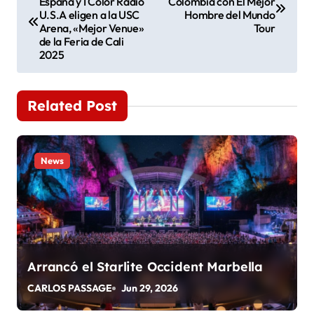
España y I Color Radio
Colombia con El Mejor
a
U.S.A eligen a la USC
Hombre del Mundo
Arena, «Mejor Venue»
Tour
v
de la Feria de Cali
2025
e
g
Related Post
a
c
News
i
ó
n
d
Arrancó el Starlite Occident Marbella
CARLOS PASSAGE
Jun 29, 2026
e