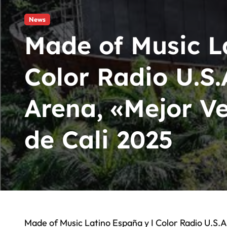
Angel Huellas: Para Su Consider
News
La Etnnia: Para Su Consideracio
Made of Music L
RÜFÜS DU SOL marca record
Color Radio U.S.
Arena, «Mejor Ve
de Cali 2025
Made of Music Latino España y I Color Radio U.S.A han elegido a la ARENA USC ubicada en el campus