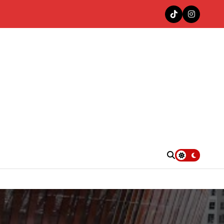
nas en la cima del Top 100 Colombia Hits de Decibeles
. UU.
e”
4KT con «Las Muñequitas Remix»