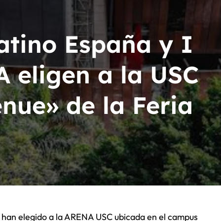
acion Latín Grammy
n Latín Grammy
atino España y I
A eligen a la USC
nue» de la Feria