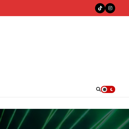
nas en la cima del Top 100 Colombia Hits de Decibeles
. UU.
e”
4KT con «Las Muñequitas Remix»