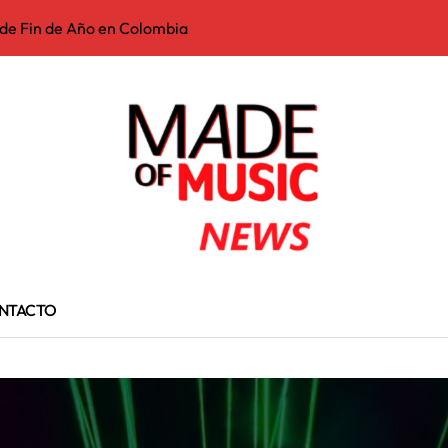
 de Fin de Año en Colombia
«Gracias México»
ead My Lips»
kira destrona a Aria Vega y Ryan Castro que estuvieron 11 sema
licado en un importante caso de narcotráfico entre España y EE
 tiene la mejor canción de lo que va del 2026. Se llama “The Cur
 de lo que va del 2026
 legendario ejecutivo musical
NTACTO
7 de julio en U.S.A
iano de hace global: Maluma se une a Mr.Plata y El Americano 