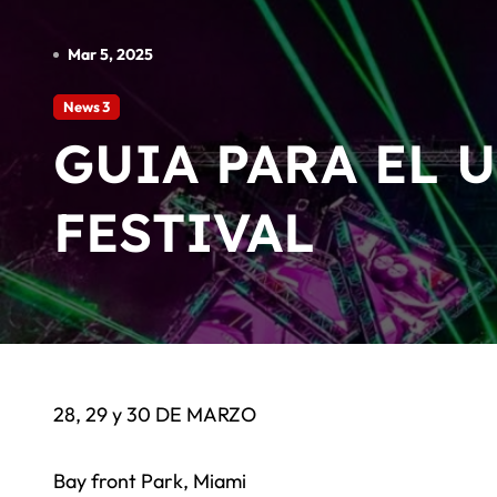
Angel Huellas: Para Su Consider
La Etnnia: Para Su Consideracio
Mar 5, 2025
El Reggaeton Beach 2026 cancela 
News 3
Arrancó el Starlite Occident Mar
GUIA PARA EL 
FESTIVAL
28, 29 y 30 DE MARZO
Bay front Park, Miami