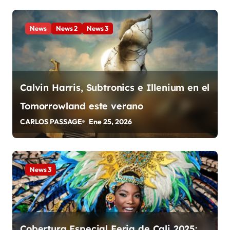
e
e
News
News 2
News 3
n
t
Calvin Harris, Subtronics e Illenium en el
r
Tomorrowland este verano
a
CARLOS PASSAGE
Ene 25, 2026
d
a
News 3
s
Cobertura Especial Feria de Cali 2025: