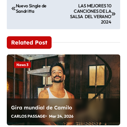
N
Nuevo Single de
LAS MEJORES 10
Sandritta
CANCIONES DE LA
a
SALSA DEL VERANO
2024
v
e
Related Post
g
a
News 3
c
i
ó
n
Gira mundial de Camilo
CARLOS PASSAGE
Mar 24, 2026
d