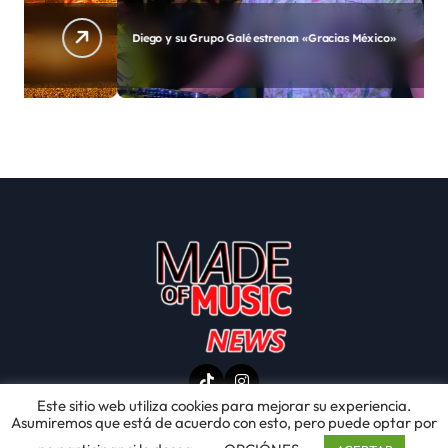
Diego y su Grupo Galé estrenan «Gracias México»
A
Este sitio web utiliza cookies para mejorar su experiencia.
Asumiremos que está de acuerdo con esto, pero puede optar por