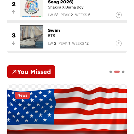
You Missed
News