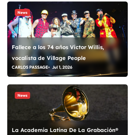
e
News
n
t
r
Fallece a los 74 años Victor Willis,
a
vocalista de Village People
d
CARLOS PASSAGE
Jul 1, 2026
a
s
News
La Academia Latina De La Grabación®