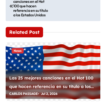
canciones en el Hot
a
100 que hacen
referencia en su título
v
a los Estados Unidos
e
Related Post
g
a
News
c
i
ó
Las 25 mejores canciones en el Hot 100
n
que hacen referencia en su título a los
d
CARLOS PASSAGE
Jul 2, 2026
Estados Unidos
e