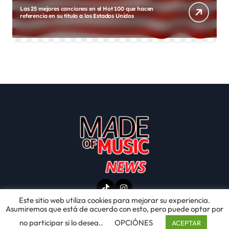
Fallece a los 74 años Victor Willis, vocalista de Village
L
People
n
Este sitio web utiliza cookies para mejorar su experiencia.
Asumiremos que está de acuerdo con esto, pero puede optar por
no participar si lo desea..
OPCIÓNES
ACEPTAR