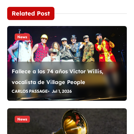
v
e
Related Post
g
a
News
c
i
Fallece a los 74 años Victor Willis,
ó
vocalista de Village People
n
CARLOS PASSAGE
Jul 1, 2026
d
e
News
e