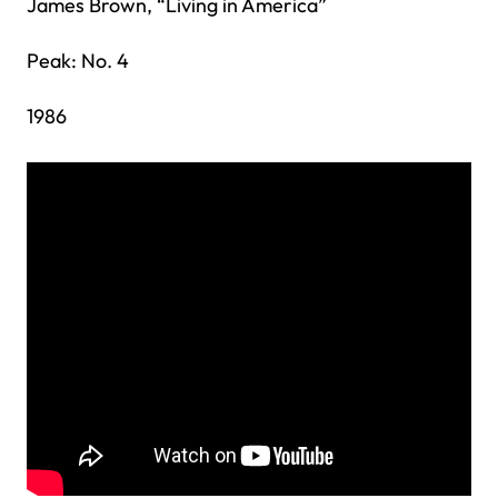
James Brown, “Living in America”
Peak: No. 4
1986