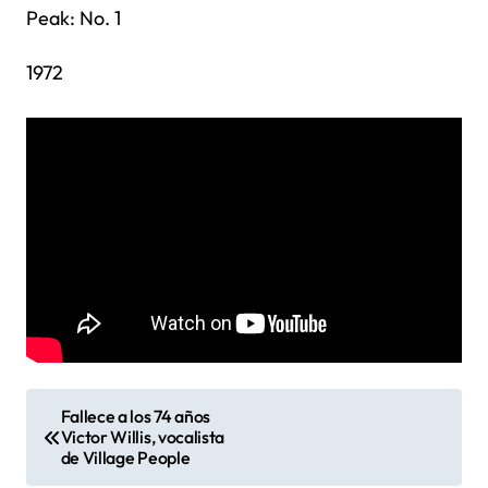
Peak: No. 1
1972
N
Fallece a los 74 años
Victor Willis, vocalista
a
de Village People