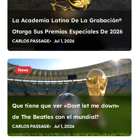
n
t
La Academia Latina De La Grabación®
r
Otorga Sus Premios Especiales De 2026
a
CARLOS PASSAGE
Jul 1, 2026
d
a
News
s
Que tiene que ver «Dont let me down»
de The Beatles con el mundial?
CARLOS PASSAGE
Jul 1, 2026