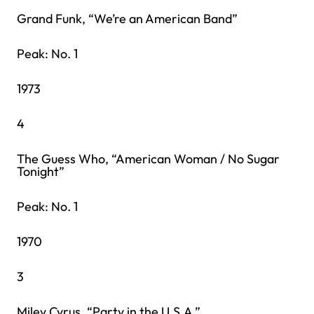
Grand Funk, “We’re an American Band”
Peak: No. 1
1973
4
The Guess Who, “American Woman / No Sugar
Tonight”
Peak: No. 1
1970
3
Miley Cyrus, “Party in the U.S.A.”