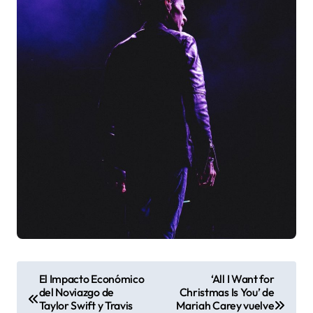
N
El Impacto Económico
‘All I Want for
del Noviazgo de
Christmas Is You’ de
a
Taylor Swift y Travis
Mariah Carey vuelve