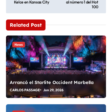
Kelce en Kansas City
al número 1 del Hot
v
100
e
Related Post
g
a
News
c
i
ó
n
Arrancó el Starlite Occident Marbella
d
CARLOS PASSAGE
Jun 29, 2026
e
e