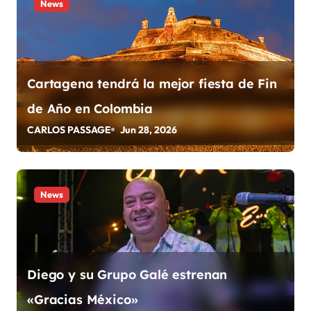
News
n
t
r
Cartagena tendrá la mejor fiesta de Fin
a
de Año en Colombia
d
CARLOS PASSAGE
Jun 28, 2026
a
s
News
Diego y su Grupo Galé estrenan
«Gracias México»