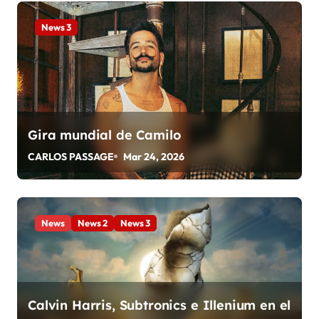
a
News 3
c
i
ó
n
Gira mundial de Camilo
CARLOS PASSAGE
Mar 24, 2026
d
e
e
News
News 2
News 3
n
t
Calvin Harris, Subtronics e Illenium en el
r