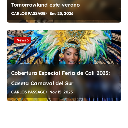
Tomorrowland este verano
a
CARLOS PASSAGE
Ene 25, 2026
d
a
News 3
s
Cobertura Especial Feria de Cali 2025:
Caseta Carnaval del Sur
CARLOS PASSAGE
Nov 15, 2025