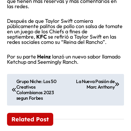
que tienen más reservas y más comentarios en
las redes.
Después de que Taylor Swift comiera
públicamente palitos de pollo con salsa de tomate
en un juego de los Chiefs a fines de
septiembre,
KFC
se refirió a Taylor Swift en las
redes sociales como su “Reina del Rancho”.
Por su parte
Heinz
lanzó un nuevo sabor llamado
Ketchup and Seemingly Ranch.
N
Grupo Niche: Los 50
La Nueva Pasión de
Creativos
Marc Anthony
a
Colombianos 2023
segun Forbes
v
e
Related Post
g