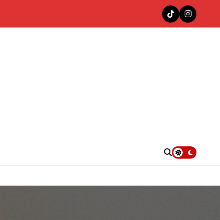
nas en la cima del Top 100 Colombia Hits de Decibeles
. UU.
e”
4KT con «Las Muñequitas Remix»