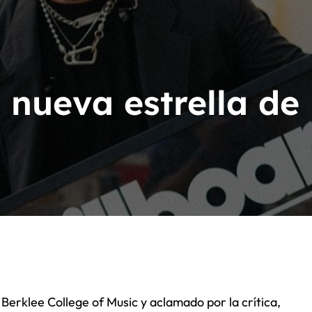
acion Latín Grammy
n Latín Grammy
todos sus festivales en España
a nueva estrella de
bella
Berklee College of Music y aclamado por la crítica,