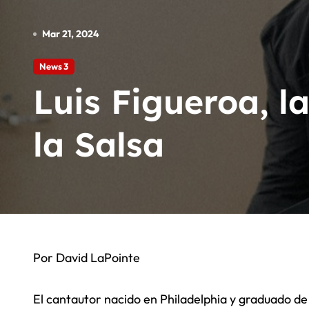
Angel Huellas: Para Su Consider
Mar 21, 2024
La Etnnia: Para Su Consideracio
El Reggaeton Beach 2026 cancela 
News 3
Luis Figueroa, l
Arrancó el Starlite Occident Mar
la Salsa
Por David LaPointe
El cantautor nacido en Philadelphia y graduado de 