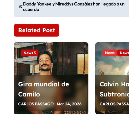
N
Daddy Yankee y Mireddys González han llegado a un
acuerdo
a
v
Related Post
e
g
News 3
News
News
a
c
i
Gira mundial de
Calvin Ha
Camilo
Subtroni
ó
Illenium 
CARLOS PASSAGE
Mar 24, 2026
CARLOS PASS
n
Tomorrow
d
verano