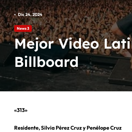
Angel Huellas: Para Su Consider
Dic 24, 2024
La Etnnia: Para Su Consideracio
News 3
RÜFÜS DU SOL marca record
Mejor Video Lat
Billboard
«313»
Residente, Silvia Pérez Cruz y Penélope Cruz