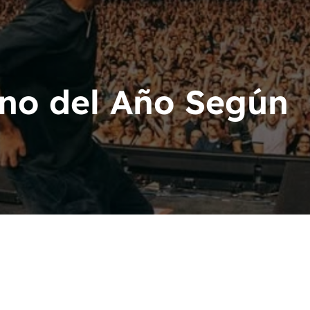
acion Latín Grammy
n Latín Grammy
ino del Año Según