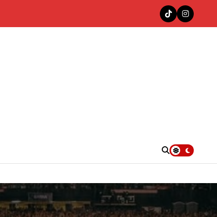
nas en la cima del Top 100 Colombia Hits de Decibeles
. UU.
e”
4KT con «Las Muñequitas Remix»