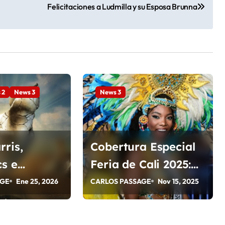
Felicitaciones a Ludmilla y su Esposa Brunna
 2
News 3
News 3
rris,
Cobertura Especial
cs e
Feria de Cali 2025:
en el
Caseta Carnaval del
AGE
Ene 25, 2026
CARLOS PASSAGE
Nov 15, 2025
land este
Sur